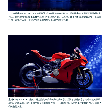
杜卡迪揽途Multistrada V4 S为那些渴望自在探索每一条道路、却不愿舍弃澎湃驾驭激情的骑士
而生。它承袭博洛尼亚出品杜卡迪摩托车的运动本色，在性能、效率与科技上全面进化，显著提
升每一次骑行体验，让旅程的每个细节都洋溢纯粹的驾驶乐趣。
全新Panigale V4 S，是杜卡迪超级跑车传奇的第七代传承，凝聚了设计美学与尖端科技的极致
融合。这款车型，是杜卡迪品牌使命的最佳诠释——以科技创新与感性美学兼具的作品，丰富人
们的骑行人生。