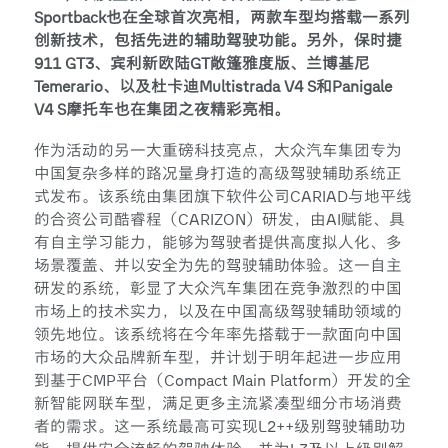
Sportback也在全球首次亮相，两款车型均搭载一系列
创新技术，包括先进的辅助驾驶功能。另外，保时捷
911 GT3、宾利新欧陆GT敞篷雅度版、兰博基尼
Temerario、以及杜卡迪Multistrada V4 S和Panigale
V4 S摩托车也在集团之夜精彩亮相。
作为活动的另一大重磅科技亮点，大众汽车集团专为
中国复杂多样的路况量身打造的高级驾驶辅助系统正
式发布。该系统由集团旗下软件公司CARIAD与地平线
的合资公司酷睿程（CARIZON）研发，由AI赋能、具
有自主学习能力，能够为驾驶者提供高度拟人化、多
场景覆盖、并以安全为先的驾驶辅助体验。这一自主
研发的系统，彰显了大众汽车集团在竞争激烈的中国
市场上的技术实力，以及在中国高级驾驶辅助领域的
领先地位。该系统将在今年率先搭载于一款面向中国
市场的大众品牌新车型，并计划于明年起进一步应用
到基于CMP平台（Compact Main Platform）开发的全
新智能网联车型，满足更多主流紧凑型细分市场消费
者的需求。这一系统最高可实现L2++级别驾驶辅助功