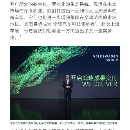
客户所处的数字化、智能化的生态系统。凭借在本土
市场的深厚积淀，我们打造出一系列令人心潮澎湃的
新车型，它们也将进一步增强集团在全球范围的市场
地位。集团目标成为‘全球汽车科技领航者’。此次上海
车展，标志着我们朝着这一方向迈出了又一坚实步
伐。”
大众汽车集团负责中国区业务的管理董事、大众汽车集团（中国）董事长兼首席执行官贝瑞德