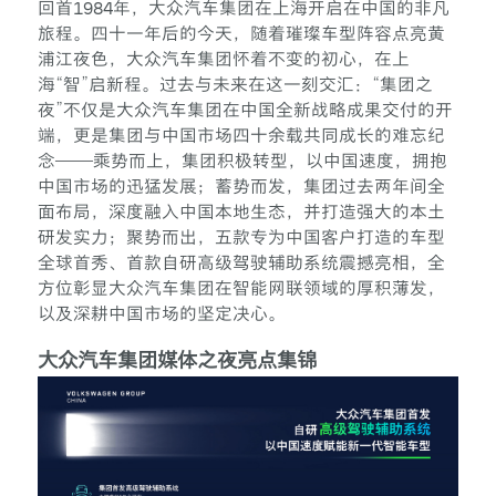
回首1984年，大众汽车集团在上海开启在中国的非凡
旅程。四十一年后的今天，随着璀璨车型阵容点亮黄
浦江夜色，大众汽车集团怀着不变的初心，在上
海“智”启新程。过去与未来在这一刻交汇：“集团之
夜”不仅是大众汽车集团在中国全新战略成果交付的开
端，更是集团与中国市场四十余载共同成长的难忘纪
念——乘势而上，集团积极转型，以中国速度，拥抱
中国市场的迅猛发展；蓄势而发，集团过去两年间全
面布局，深度融入中国本地生态，并打造强大的本土
研发实力；聚势而出，五款专为中国客户打造的车型
全球首秀、首款自研高级驾驶辅助系统震撼亮相，全
方位彰显大众汽车集团在智能网联领域的厚积薄发，
以及深耕中国市场的坚定决心。
大众汽车集团媒体之夜亮点集锦