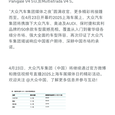
Panigale V4 S以及Multistrada V4 S。
“大众汽车集团媒体之夜”圆满收官，更多精彩将接踵
而至。在4月23日开幕的2025上海车展上，大众汽车
集团将携旗下大众汽车、奥迪及AUDI、保时捷和宾利
品牌的50余款车型震撼亮相。覆盖从入门到奢华级各
细分市场、强大全面的车型阵容，再次印证了大众汽
车集团竭诚响应中国客户期待、深耕中国市场的承
诺。
4月23日，大众汽车集团（中国）将继续通过官方微博
和微信视频号直播2025上海车展媒体日的精彩活动。
欢迎关注 @大众中国，了解更多信息并参与互动！