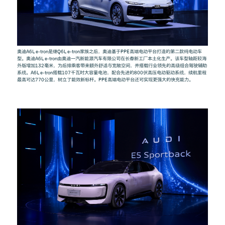
奥迪A6L e-tron是继Q6L e-tron家族之后，奥迪基于PPE高端电动平台打造的第二款纯电动车
型。奥迪A6L e-tron由奥迪一汽新能源汽车有限公司在长春新工厂本土化生产。该车型轴距较海
外版增加132毫米，为后排乘客带来额外舒适与宽敞空间，并搭载行业领先的高级组合驾驶辅助
系统。A6L e-tron搭载107千瓦时大容量电池，配合先进的800伏高压电动驱动系统，续航里程
最高可达770公里，树立了能效新标杆。PPE高端电动平台还可实现更强大的快充能力。