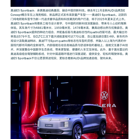
奥迪E5 Sportback：承袭奥迪经典基因，融合中国创新科技。继去年11月全新AUDI品牌及E
Concept概念车在上海亮相后，新品牌正式发布首款量产车型——奥迪E5 Sportback。这款四
门纯电轿跑车型专为新一代追求豪华品质和科技潮流的用户打造，将于2025年夏末正式上市。
奥迪E5 Sportback将德系工程与设计美学，与中国的创新科技深度融合，带来令人心动的驾乘
体验。其车身尺寸为4881毫米长、1959毫米宽、1478毫米高，兼具动感比例与优雅姿态。奥
迪E5 Sportback提供四种动力组合，并配备后驱与奥迪标志性的quattro四驱可选，最大输出功
率高达579千瓦，在CLTC工况下最大续航里程可达770公里，百公里加速仅需3.4秒。新车的外
观设计汲取奥迪RS6、奥迪TT与Sport quattro等标志性车型的灵感，并融入以上海为代表的中
国现代都市风格的全新细节。内部座舱在结合高端品质与舒适体验的基础上，座舱交互基于AI技
术，并深度整合中国数字生态系统，带来更智能、便捷的人车交互体验。此外，基于激光雷达的
奥迪高级组合驾驶辅助系统，针对中国道路环境进行深度适配，提供安全、轻松的驾驶体验。奥
迪E5 Sportback不仅让愿景照进现实，更标志着新AUDI品牌加速启程、驶向未来。